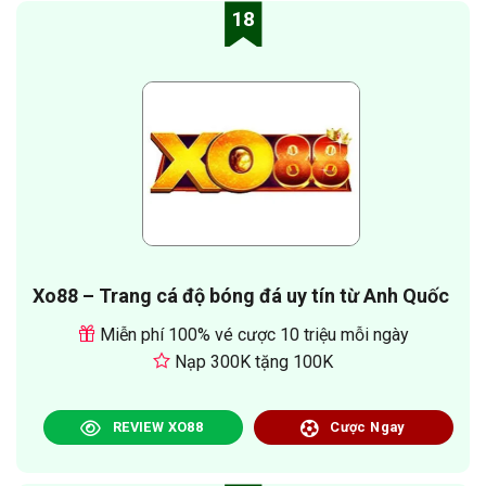
18
Xo88 – Trang cá độ bóng đá uy tín từ Anh Quốc
Miễn phí 100% vé cược 10 triệu mỗi ngày
Nạp 300K tặng 100K
REVIEW XO88
Cược Ngay