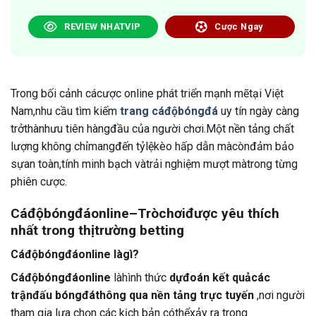
REVIEW NHATVIP
Cược Ngay
Trong bối cảnh cácược online phát triển mạnh mẽtại Việt
Nam,nhu cầu tìm kiếm
trang cáđộbóngđá
uy tín ngày càng
trởthànhưu tiên hàngđầu của người chơi.Một nền tảng chất
lượng không chỉmangđến tỷlệkèo hấp dẫn màcònđảm bảo
sựan toàn,tính minh bạch vàtrải nghiệm mượt màtrong từng
phiên cược.
Cáđộbóngđáonline–Tròchơiđược yêu thích
nhất trong thịtrường betting
Cáđộbóngđáonline làgì?
Cáđộbóngđáonline
làhình thức
dựđoán kết quảcác
trậnđấu bóngđáthông qua nền tảng trực tuyến
,nơi người
tham gia lựa chọn các kịch bản cóthểxảy ra trong