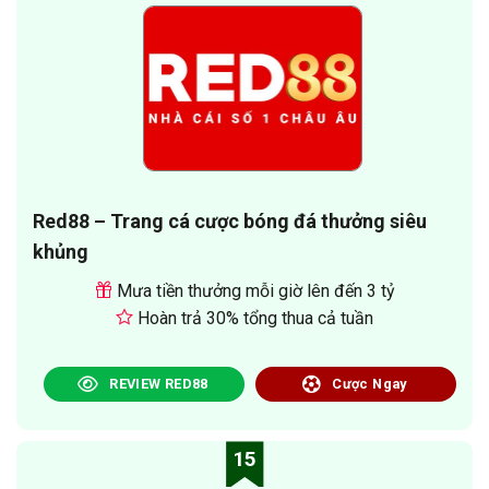
Red88 – Trang cá cược bóng đá thưởng siêu
khủng
Mưa tiền thưởng mỗi giờ lên đến 3 tỷ
Hoàn trả 30% tổng thua cả tuần
REVIEW RED88
Cược Ngay
15