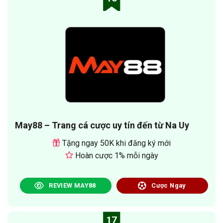
May88 – Trang cá cược uy tín đến từ Na Uy
Tặng ngay 50K khi đăng ký mới
Hoàn cược 1% mỗi ngày
REVIEW MAY88
Cược Ngay
17