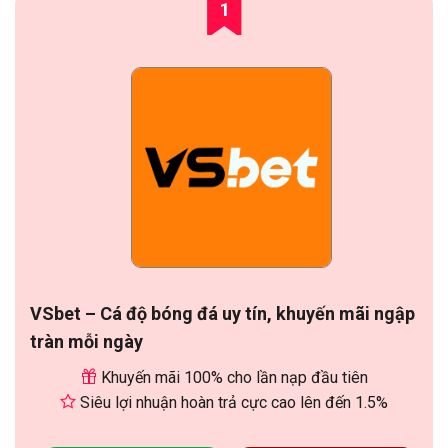
1
VSbet – Cá độ bóng đá uy tín, khuyến mãi ngập
tràn mỗi ngày
Khuyến mãi 100% cho lần nạp đầu tiên
Siêu lợi nhuận hoàn trả cực cao lên đến 1.5%