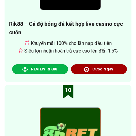
Rik88 – Cá độ bóng đá kết hợp live casino cực
cuốn
Khuyến mãi 100% cho lần nạp đầu tiên
Siêu lợi nhuận hoàn trả cực cao lên đến 1.5%
REVIEW RIK88
Cược Ngay
10