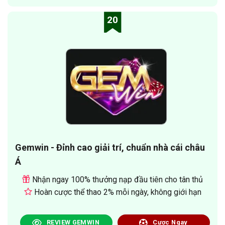
20
Gemwin - Đỉnh cao giải trí, chuẩn nhà cái châu
Á
Nhận ngay 100% thưởng nạp đầu tiên cho tân thủ
Hoàn cược thể thao 2% mỗi ngày, không giới hạn
REVIEW GEMWIN
Cược Ngay