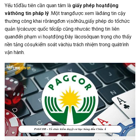
Yếu tốđầu tiên cần quan tâm là
giấy phép hoạtđộng
vàthông tin pháp lý
.Một trangđược xem làđáng tin cậy
thường công khai rõràngđơn vịsởhữu,giấy phép do tổchức
quản lýcácược quốc tếcấp cũng nhưcác thông tin liên
quanđến phạm vi hoạtđộng.Đây làcơsởquan trọng cho thấy
nền tảng cósựkiểm soát vàchịu trách nhiệm trong quátrình
vận hành.