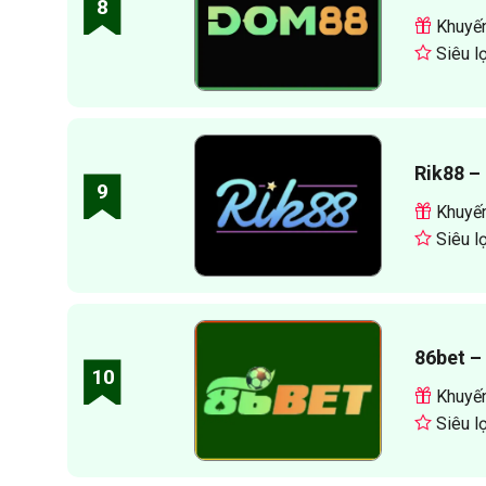
8
Khuyến
Siêu lợ
Rik88 –
9
Khuyến
Siêu lợ
86bet –
10
Khuyến
Siêu lợ