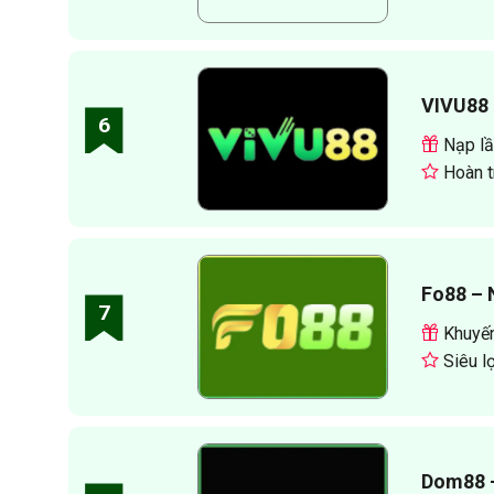
VIVU88 
6
Nạp lầ
Hoàn tr
Fo88 – 
7
Khuyến
Siêu lợ
Dom88 –