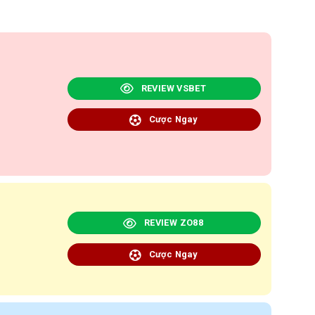
REVIEW VSBET
Cược Ngay
REVIEW ZO88
Cược Ngay