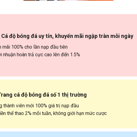
 Cá độ bóng đá uy tín, khuyến mãi ngập tràn mỗi ngày
 mãi 100% cho lần nạp đầu tiên
i nhuận hoàn trả cực cao lên đến 1.5%
Trang cá độ bóng đá số 1 thị trường
 thành viên mới 100% giá trị nạp đầu
iền thể thao 2% mỗi tuần, không giới hạn mức cược