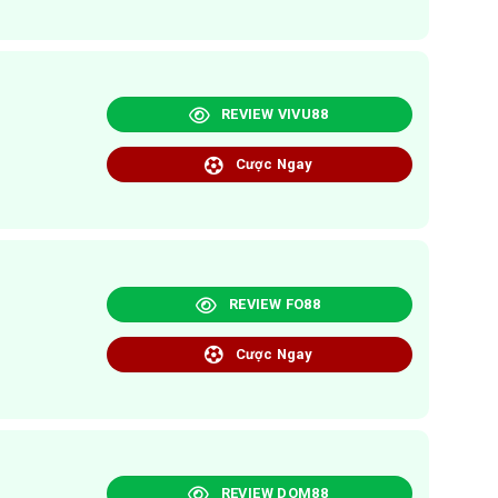
REVIEW VIVU88
Cược Ngay
REVIEW FO88
Cược Ngay
REVIEW DOM88