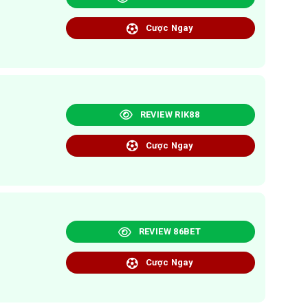
Cược Ngay
REVIEW RIK88
Cược Ngay
REVIEW 86BET
Cược Ngay