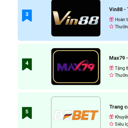
Vin88 -
3
Hoàn t
Thưởng
Max79 -
4
Tặng t
Thưởng
Trang c
5
Khuyến
Siêu lợ