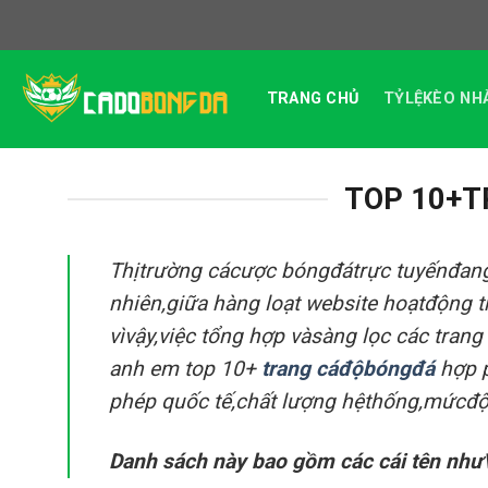
Skip
to
TRANG CHỦ
TỶLỆKÈO NH
content
TOP 10+
Thịtrường cácược bóngđátrực tuyếnđang
nhiên,giữa hàng loạt website hoạtđộng 
vìvậy,việc tổng hợp vàsàng lọc các tra
anh em top 10+
trang cáđộbóngđá
hợp 
phép quốc tế,chất lượng hệthống,mứcđộổ
Danh sách này bao gồm các cái tên nh