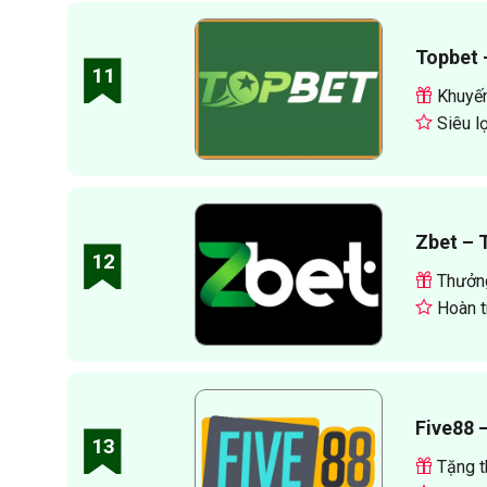
Topbet 
11
Khuyến
Siêu lợ
Zbet – 
12
Thưởng
Hoàn t
Five88 
13
Tặng t