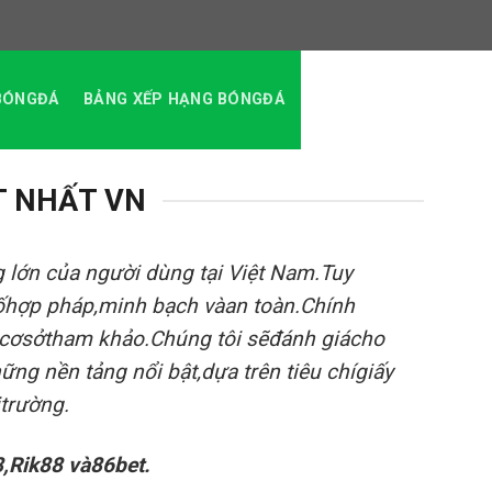
BÓNGĐÁ
BẢNG XẾP HẠNG BÓNGĐÁ
 NHẤT VN
lớn của người dùng tại Việt Nam.Tuy
tốhợp pháp,minh bạch vàan toàn.Chính
êm cơsởtham khảo.Chúng tôi sẽđánh giácho
ng nền tảng nổi bật,dựa trên tiêu chígiấy
trường.
,Rik88 và86bet.