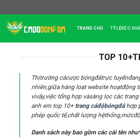
Skip
to
TRANG CHỦ
TỶLỆKÈO NH
content
TOP 10+
Thịtrường cácược bóngđátrực tuyếnđang
nhiên,giữa hàng loạt website hoạtđộng 
vìvậy,việc tổng hợp vàsàng lọc các tra
anh em top 10+
trang cáđộbóngđá
hợp 
phép quốc tế,chất lượng hệthống,mứcđộổ
Danh sách này bao gồm các cái tên nh