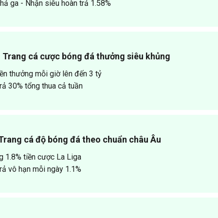
hả ga - Nhận siêu hoàn trả 1.58%
 Trang cá cược bóng đá thưởng siêu khủng
ền thưởng mỗi giờ lên đến 3 tỷ
rả 30% tổng thua cả tuần
Trang cá độ bóng đá theo chuẩn châu Âu
 1.8% tiền cược La Liga
rả vô hạn mỗi ngày 1.1%