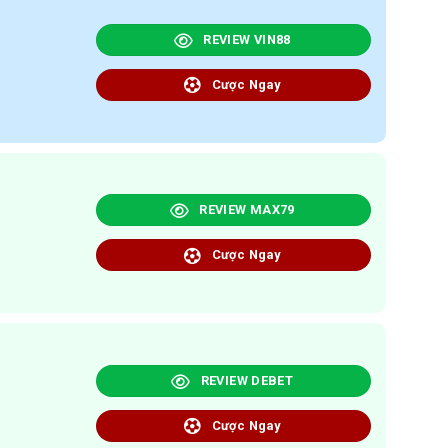
REVIEW VIN88
Cược Ngay
REVIEW MAX79
Cược Ngay
REVIEW DEBET
Cược Ngay