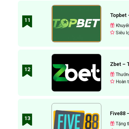
Topbet 
11
Khuyến
Siêu lợ
Zbet – 
12
Thưởng
Hoàn t
Five88 
13
Tặng t