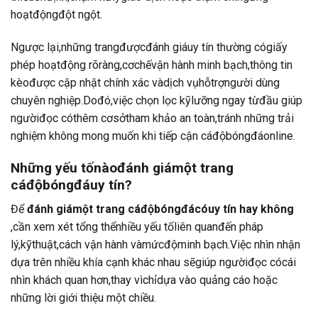
hoạtđộngđột ngột.
Ngược lại,những trangđượcđánh giáuy tín thường cógiấy
phép hoạtđộng rõràng,cơchếvận hành minh bạch,thông tin
kèođược cập nhật chính xác vàdịch vụhỗtrợngười dùng
chuyên nghiệp.Dođó,việc chọn lọc kỹlưỡng ngay từđầu giúp
ngườiđọc cóthêm cơsởtham khảo an toàn,tránh những trải
nghiệm không mong muốn khi tiếp cận cáđộbóngđáonline.
Những yếu tốnàođánh giámột trang
cáđộbóngđáuy tín?
Để
đánh giámột trang cáđộbóngđácóuy tín hay không
,cần xem xét tổng thểnhiều yếu tốliên quanđến pháp
lý,kỹthuật,cách vận hành vàmứcđộminh bạch.Việc nhìn nhận
dựa trên nhiều khía cạnh khác nhau sẽgiúp ngườiđọc cócái
nhìn khách quan hơn,thay vìchỉdựa vào quảng cáo hoặc
những lời giới thiệu một chiều.