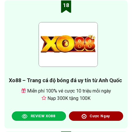
18
Xo88 – Trang cá độ bóng đá uy tín từ Anh Quốc
Miễn phí 100% vé cược 10 triệu mỗi ngày
Nạp 300K tặng 100K
REVIEW XO88
Cược Ngay