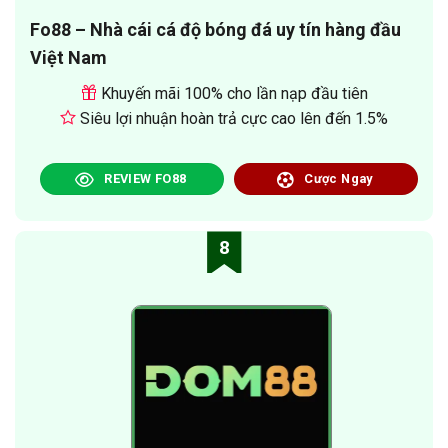
Fo88 – Nhà cái cá độ bóng đá uy tín hàng đầu
Việt Nam
Khuyến mãi 100% cho lần nạp đầu tiên
Siêu lợi nhuận hoàn trả cực cao lên đến 1.5%
REVIEW FO88
Cược Ngay
8