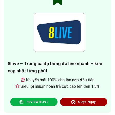
8Live – Trang cá độ bóng đá live nhanh – kèo
cập nhật từng phút
Khuyến mãi 100% cho lần nạp đầu tiên
Siêu lợi nhuận hoàn trả cực cao lên đến 1.5%
REVIEW 8LIVE
Cược Ngay