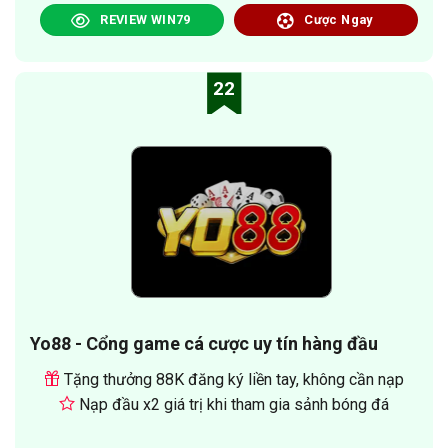
REVIEW WIN79
Cược Ngay
22
Yo88 - Cổng game cá cược uy tín hàng đầu
Tặng thưởng 88K đăng ký liền tay, không cần nạp
Nạp đầu x2 giá trị khi tham gia sảnh bóng đá