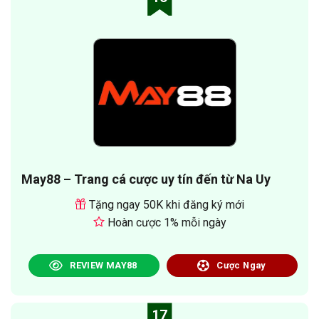
May88 – Trang cá cược uy tín đến từ Na Uy
Tặng ngay 50K khi đăng ký mới
Hoàn cược 1% mỗi ngày
REVIEW MAY88
Cược Ngay
17