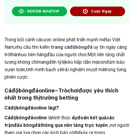
REVIEW NHATVIP
Cược Ngay
Trong bối cảnh cácược online phát triển mạnh mẽtại Việt
Nam,nhu cầu tìm kiếm
trang cáđộbóngđá
uy tín ngày càng
trởthànhưu tiên hàngđầu của người chơi.Một nền tảng chất
lượng không chỉmangđến tỷlệkèo hấp dẫn màcònđảm bảo
sựan toàn,tính minh bạch vàtrải nghiệm mượt màtrong từng
phiên cược.
Cáđộbóngđáonline–Tròchơiđược yêu thích
nhất trong thịtrường betting
Cáđộbóngđáonline làgì?
Cáđộbóngđáonline
làhình thức
dựđoán kết quảcác
trậnđấu bóngđáthông qua nền tảng trực tuyến
,nơi người
tham gia lựa chọn các kịch bản cóthểxảy ra trong