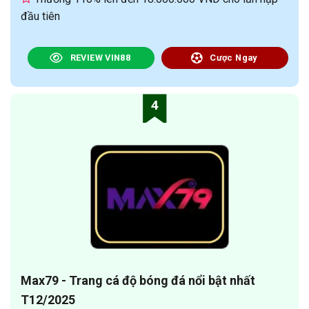
đầu tiên
REVIEW VIN88
Cược Ngay
4
Max79 - Trang cá độ bóng đá nổi bật nhất
T12/2025