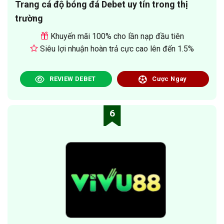
Trang cá độ bóng đá Debet uy tín trong thị
trường
Khuyến mãi 100% cho lần nạp đầu tiên
Siêu lợi nhuận hoàn trả cực cao lên đến 1.5%
REVIEW DEBET
Cược Ngay
6