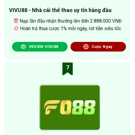
VIVU88 - Nhà cái thể thao uy tín hàng đầu
Nạp lần đầu nhận thưởng lên đến 2.888.000 VNĐ
Hoàn trả thua cược 1% mỗi ngày, rút tiền siêu tốc
REVIEW VIVU88
Cược Ngay
7