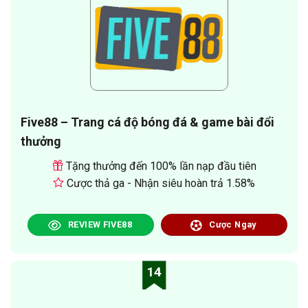
Five88 – Trang cá độ bóng đá & game bài đổi
thưởng
Tặng thưởng đến 100% lần nạp đầu tiên
Cược thả ga - Nhận siêu hoàn trả 1.58%
REVIEW FIVE88
Cược Ngay
14