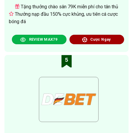
Tặng thưởng chào sân 79K miễn phí cho tân thủ
Thưởng nạp đầu 150% cực khủng, ưu tiên cá cược
bóng đá
REVIEW MAX79
Cược Ngay
5