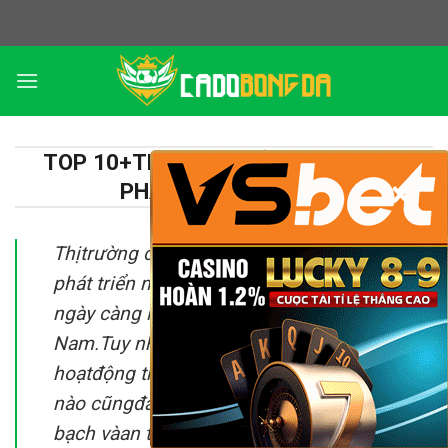
Skip
to
content
TOP 10+TRANG CÁĐỘBÓNGĐÁHỢP
×
PHÁP TỐT NHẤT VN
Thịtrường cácược bóngđátrực tuyếnđang
phát triển mạnh mẽcùng với sựquan tâm
ngày càng lớn của người dùng tại Việt
Nam.Tuy nhiên,giữa hàng loạt website
hoạtđộng tràn lan,không phải nền tảng
nào cũngđảm bảo yếu tốhợp pháp,minh
bạch vàan toàn.Chính vìvậy,việc tổng hợp