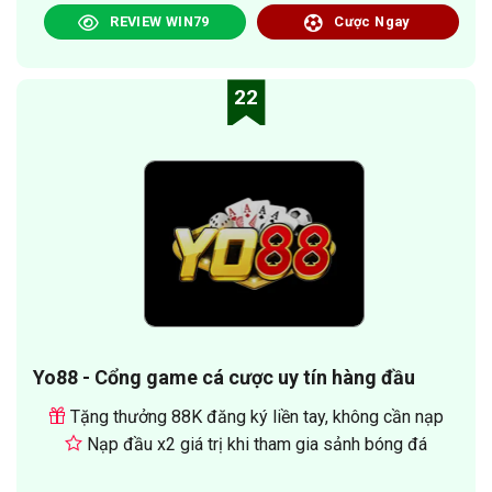
REVIEW WIN79
Cược Ngay
22
Yo88 - Cổng game cá cược uy tín hàng đầu
Tặng thưởng 88K đăng ký liền tay, không cần nạp
Nạp đầu x2 giá trị khi tham gia sảnh bóng đá