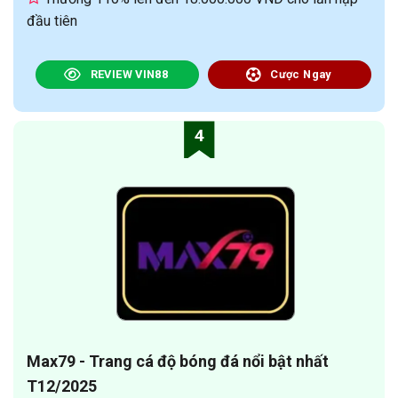
đầu tiên
REVIEW VIN88
Cược Ngay
4
Max79 - Trang cá độ bóng đá nổi bật nhất
T12/2025