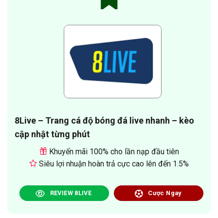
8Live – Trang cá độ bóng đá live nhanh – kèo
cập nhật từng phút
Khuyến mãi 100% cho lần nạp đầu tiên
Siêu lợi nhuận hoàn trả cực cao lên đến 1.5%
REVIEW 8LIVE
Cược Ngay