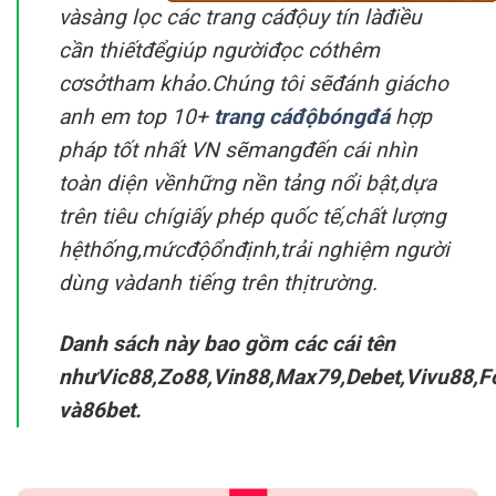
vàsàng lọc các trang cáđộuy tín làđiều
cần thiếtđểgiúp ngườiđọc cóthêm
cơsởtham khảo.Chúng tôi sẽđánh giácho
anh em top 10+
trang cáđộbóngđá
hợp
pháp tốt nhất VN sẽmangđến cái nhìn
toàn diện vềnhững nền tảng nổi bật,dựa
trên tiêu chígiấy phép quốc tế,chất lượng
hệthống,mứcđộổnđịnh,trải nghiệm người
dùng vàdanh tiếng trên thịtrường.
Danh sách này bao gồm các cái tên
nhưVic88,Zo88,Vin88,Max79,Debet,Vivu88,
và86bet.