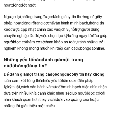
hoạtđộngđột ngột.
Ngược lại,những trangđượcđánh giáuy tín thường cógiấy
phép hoạtđộng rõràng,cơchếvận hành minh bạch,thông tin
kèođược cập nhật chính xác vàdịch vụhỗtrợngười dùng
chuyên nghiệp.Dođó,việc chọn lọc kỹlưỡng ngay từđầu giúp
ngườiđọc cóthêm cơsởtham khảo an toàn,tránh những trải
nghiệm không mong muốn khi tiếp cận cáđộbóngđáonline.
Những yếu tốnàođánh giámột trang
cáđộbóngđáuy tín?
Để
đánh giámột trang cáđộbóngđácóuy tín hay không
,cần xem xét tổng thểnhiều yếu tốliên quanđến pháp
lý,kỹthuật,cách vận hành vàmứcđộminh bạch.Việc nhìn nhận
dựa trên nhiều khía cạnh khác nhau sẽgiúp ngườiđọc cócái
nhìn khách quan hơn,thay vìchỉdựa vào quảng cáo hoặc
những lời giới thiệu một chiều.