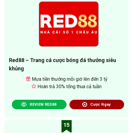
Red88 – Trang cá cược bóng đá thưởng siêu
khủng
Mưa tiền thưởng mỗi giờ lên đến 3 tỷ
Hoàn trả 30% tổng thua cả tuần
REVIEW RED88
Cược Ngay
15