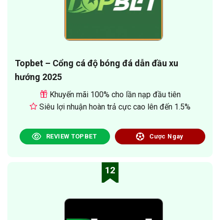
Topbet – Cổng cá độ bóng đá dẫn đầu xu
hướng 2025
Khuyến mãi 100% cho lần nạp đầu tiên
Siêu lợi nhuận hoàn trả cực cao lên đến 1.5%
REVIEW TOPBET
Cược Ngay
12