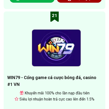
21
WIN79 - Cổng game cá cược bóng đá, casino
#1 VN
Khuyến mãi 100% cho lần nạp đầu tiên
Siêu lợi nhuận hoàn trả cực cao lên đến 1.5%